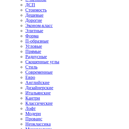
ДСП
Стоимость
Дешевые
Дорогие
Эконом-класс
Элитные
Форма
П-образные
Угловые
Прямые
Радиусные
Скошенные углы
Стиль
Современные
Евро
Английские
Дизайнерские
Итальянские
Кантри
Классические
Лофт
Модерн
Прованс
Неоклассика