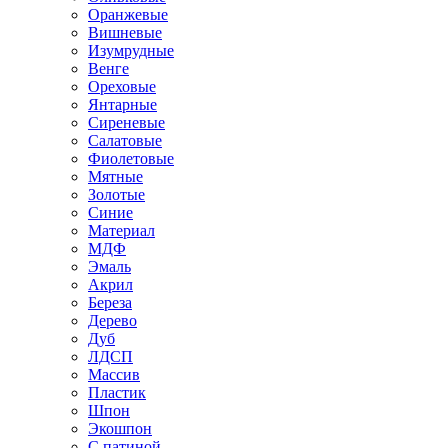
Оранжевые
Вишневые
Изумрудные
Венге
Ореховые
Янтарные
Сиреневые
Салатовые
Фиолетовые
Мятные
Золотые
Синие
Материал
МДФ
Эмаль
Акрил
Береза
Дерево
Дуб
ЛДСП
Массив
Пластик
Шпон
Экошпон
С патиной