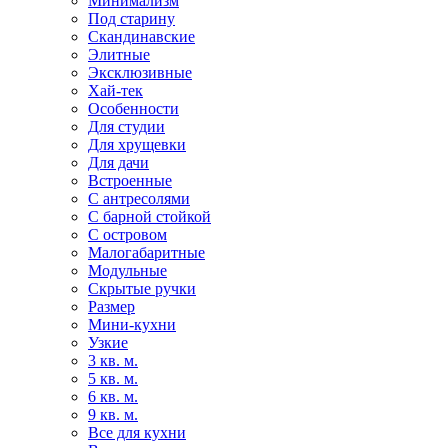
Минимализм
Под старину
Скандинавские
Элитные
Эксклюзивные
Хай-тек
Особенности
Для студии
Для хрущевки
Для дачи
Встроенные
С антресолями
С барной стойкой
С островом
Малогабаритные
Модульные
Скрытые ручки
Размер
Мини-кухни
Узкие
3 кв. м.
5 кв. м.
6 кв. м.
9 кв. м.
Все для кухни