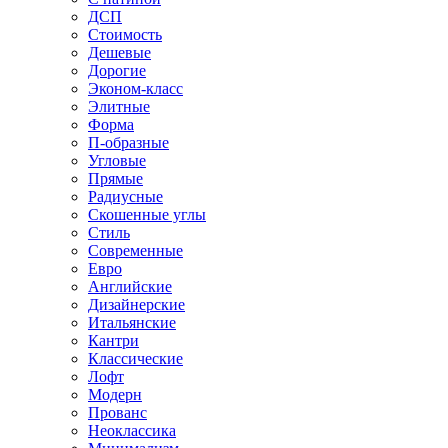
ДСП
Стоимость
Дешевые
Дорогие
Эконом-класс
Элитные
Форма
П-образные
Угловые
Прямые
Радиусные
Скошенные углы
Стиль
Современные
Евро
Английские
Дизайнерские
Итальянские
Кантри
Классические
Лофт
Модерн
Прованс
Неоклассика