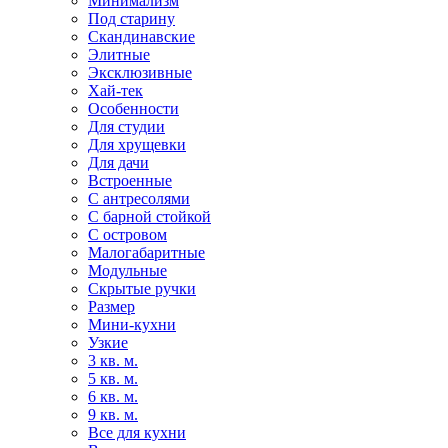
Минимализм
Под старину
Скандинавские
Элитные
Эксклюзивные
Хай-тек
Особенности
Для студии
Для хрущевки
Для дачи
Встроенные
С антресолями
С барной стойкой
С островом
Малогабаритные
Модульные
Скрытые ручки
Размер
Мини-кухни
Узкие
3 кв. м.
5 кв. м.
6 кв. м.
9 кв. м.
Все для кухни