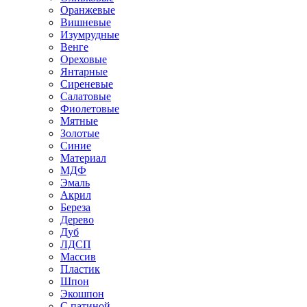
Оранжевые
Вишневые
Изумрудные
Венге
Ореховые
Янтарные
Сиреневые
Салатовые
Фиолетовые
Мятные
Золотые
Синие
Материал
МДФ
Эмаль
Акрил
Береза
Дерево
Дуб
ЛДСП
Массив
Пластик
Шпон
Экошпон
С патиной