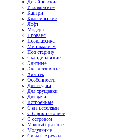
Дизайнерские
Итальянские
Кантри
Классические
Лофт
Модерн
Прованс
Неоклассика
Минимализм
Под старину
Скандинавские
Элитные
Эксклюзивные
Хай-тек
Особенности
Для студии
Для хрущевки
Для дачи
Встроенные
С антресолями
С барной стойкой
С островом
Малогабаритные
Модульные
Скрытые ручки