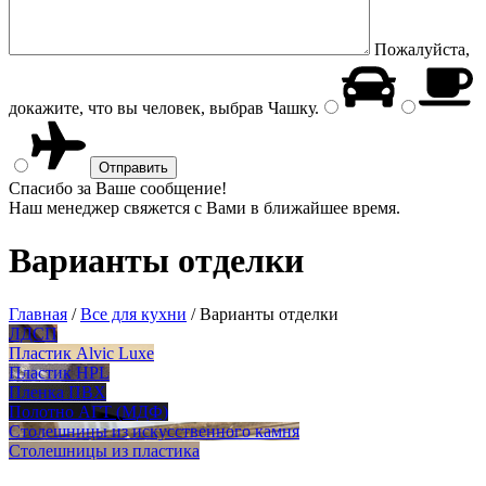
Пожалуйста,
докажите, что вы человек, выбрав
Чашку
.
Спасибо за Ваше сообщение!
Наш менеджер свяжется с Вами в ближайшее время.
Варианты отделки
Главная
/
Все для кухни
/
Варианты отделки
ЛДСП
Пластик Alvic Luxe
Пластик HPL
Пленка ПВХ
Полотно АГТ (МДФ)
Столешницы из искусственного камня
Столешницы из пластика