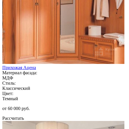
Прихожая Ацена
Материал фасада:
МДФ
Стиль:
Классический
Цвет:
Темный
от 60 000 руб.
Рассчитать