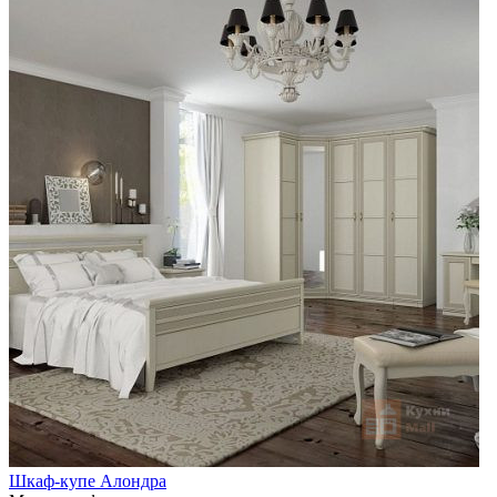
Шкаф-купе Алондра