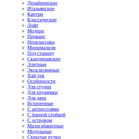
Дизайнерские
Итальянские
Кантри
Классические
Лофт
Модерн
Прованс
Неоклассика
Минимализм
Под старину
Скандинавские
Элитные
Эксклюзивные
Хай-тек
Особенности
Для студии
Для хрущевки
Для дачи
Встроенные
С антресолями
С барной стойкой
С островом
Малогабаритные
Модульные
Скрытые ручки