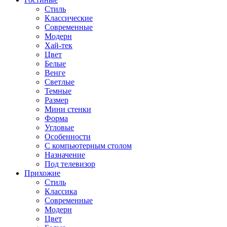
Стиль
Классические
Современные
Модерн
Хай-тек
Цвет
Белые
Венге
Светлые
Темные
Размер
Мини стенки
Форма
Угловые
Особенности
С компьютерным столом
Назначение
Под телевизор
Прихожие
Стиль
Классика
Современные
Модерн
Цвет