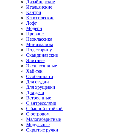
Дизайнерские
Итальянские
Кантри
Классические
Лофт
Модерн
Прованс
Неоклассика
Минимализм
Под старину
Скандинавские
Элитные
Эксклюзивные
Хай-тек
Особенности
Для студии
Для хрущевки
Для дачи
Встроенные
С антресолями
С барной стойкой
С островом
Малогабаритные
Модульные
Скрытые ручки