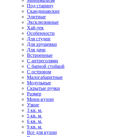
Минимализм
Под старину
Скандинавские
Элитные
Эксклюзивные
Хай-тек
Особенности
Для студии
Для хрущевки
Для дачи
Встроенные
С антресолями
С барной стойкой
С островом
Малогабаритные
Модульные
Скрытые ручки
Размер
Мини-кухни
Узкие
3 кв. м.
5 кв. м.
6 кв. м.
9 кв. м.
Все для кухни