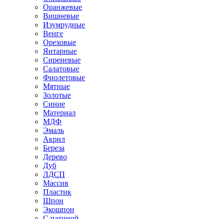
Оранжевые
Вишневые
Изумрудные
Венге
Ореховые
Янтарные
Сиреневые
Салатовые
Фиолетовые
Мятные
Золотые
Синие
Материал
МДФ
Эмаль
Акрил
Береза
Дерево
Дуб
ЛДСП
Массив
Пластик
Шпон
Экошпон
С патиной