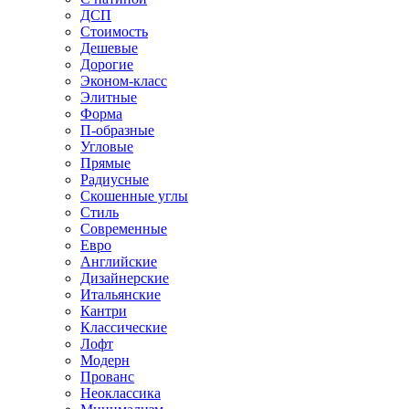
ДСП
Стоимость
Дешевые
Дорогие
Эконом-класс
Элитные
Форма
П-образные
Угловые
Прямые
Радиусные
Скошенные углы
Стиль
Современные
Евро
Английские
Дизайнерские
Итальянские
Кантри
Классические
Лофт
Модерн
Прованс
Неоклассика