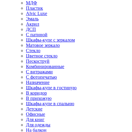
МДФ
Пластик
Alvic Luxe
Эмаль
Акрил
ДСП
С патиной
Шкафы-купе с зеркалом
Матовое зеркало
Стекло
Цветное стекло
Пескоструй
Комбинированные
С витражами
С фотопечатью
Назначение
Шкафы-купе в гостиную
В коридор
В прихожую
Шкафы-купе в спальню
Детские
Офисные
Для книг
Для одежды
На балкон