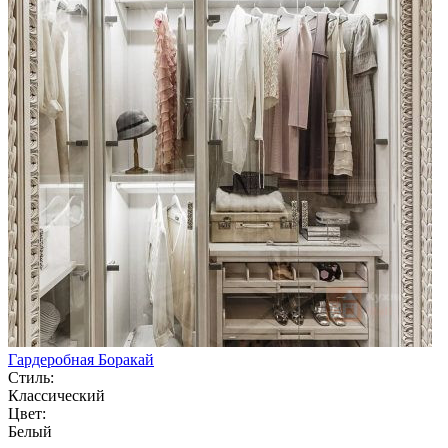
Гардеробная Боракай
Стиль:
Классический
Цвет:
Белый