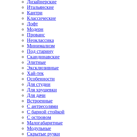
Дизайнерские
Итальянские
Кантри
Классические
Лофт
Модерн
Прованс
Неоклассика
Минимализм
Под старину
Скандинавские
Элитные
Эксклюзивные
Хай-тек
Особенности
Для студии
Для хрущевки
Для дачи
Встроенные
С антресолями
С барной стойкой
С островом
Малогабаритные
Модульные
Скрытые ручки