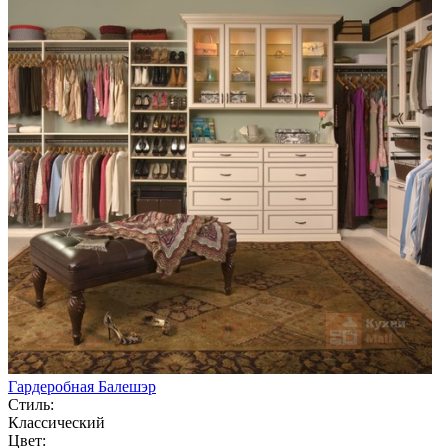
Гардеробная Балешэр
Стиль:
Классический
Цвет: