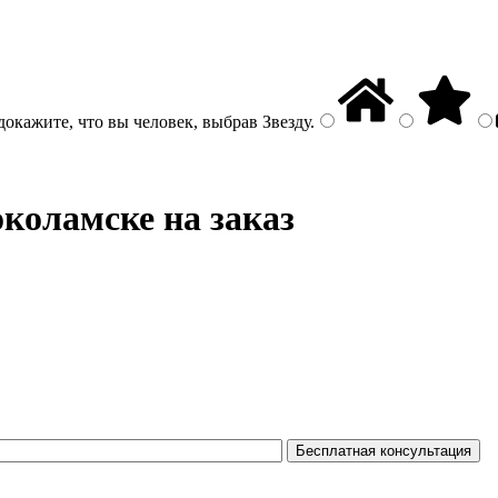
докажите, что вы человек, выбрав
Звезду
.
коламске на заказ