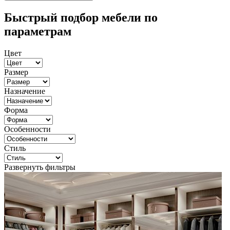
Быстрый подбор мебели по
параметрам
Цвет
Размер
Назначение
Форма
Особенности
Стиль
Развернуть фильтры