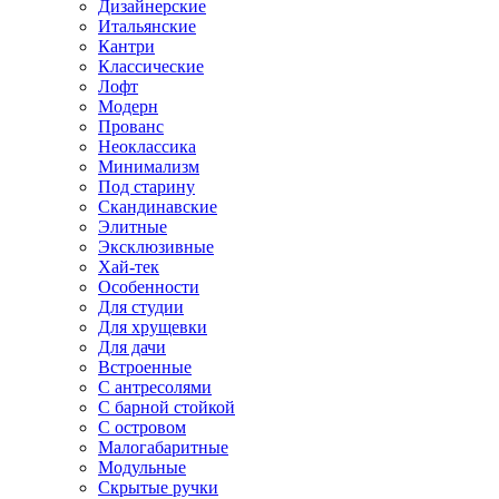
Дизайнерские
Итальянские
Кантри
Классические
Лофт
Модерн
Прованс
Неоклассика
Минимализм
Под старину
Скандинавские
Элитные
Эксклюзивные
Хай-тек
Особенности
Для студии
Для хрущевки
Для дачи
Встроенные
С антресолями
С барной стойкой
С островом
Малогабаритные
Модульные
Скрытые ручки