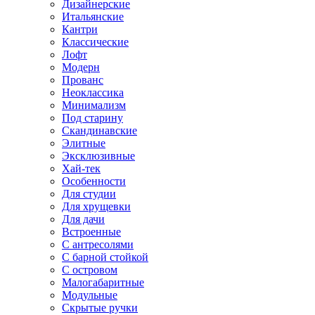
Дизайнерские
Итальянские
Кантри
Классические
Лофт
Модерн
Прованс
Неоклассика
Минимализм
Под старину
Скандинавские
Элитные
Эксклюзивные
Хай-тек
Особенности
Для студии
Для хрущевки
Для дачи
Встроенные
С антресолями
С барной стойкой
С островом
Малогабаритные
Модульные
Скрытые ручки