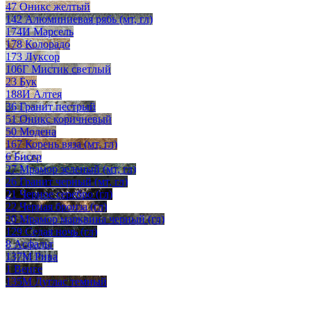
47 Оникс желтый
142 Алюминиевая рябь (мт, гл)
174И Марсель
178 Колорадо
173 Луксор
106Г Мистик светлый
23 Бук
188И Алтея
36 Гранит пестрый
51 Оникс коричневый
50 Модена
167 Корень вяза (мт, гл)
6 Бисер
27 Мрамор зеленый (мт, гл)
26 Гранит черный (мт, гл)
21 Черное серебро (гл)
22 Черная бронза (гл)
20 Мрамор марквина черный (гл)
129 Седая ночь (гл)
8 Асфальт
137М Рива
1 Венге
135М Дуглас темный