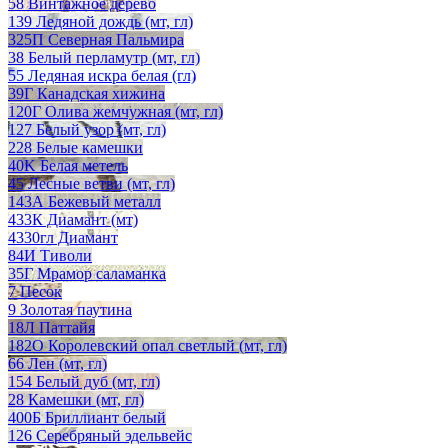
58 Винтажное дерево
139 Ледяной дождь (мт, гл)
325П Северная Пальмира
38 Белый перламутр (мт, гл)
55 Ледяная искра белая (гл)
39Г Канадская хижина
120Г Олива жемчужная (мт, гл)
127 Белый узор (мт, гл)
228 Белые камешки
40K Белая метель
45 Лесные ветви (мт, гл)
143А Бежевый металл
433К Диамант (мт)
4330гл Диамант
84И Тиволи
35Г Мрамор саламанка
7 Песок
9 Золотая паутина
18Л Паттайя
182О Королевский опал светлый (мт, гл)
66 Лен (мт, гл)
154 Белый дуб (мт, гл)
28 Камешки (мт, гл)
400Б Бриллиант белый
126 Серебряный эдельвейс