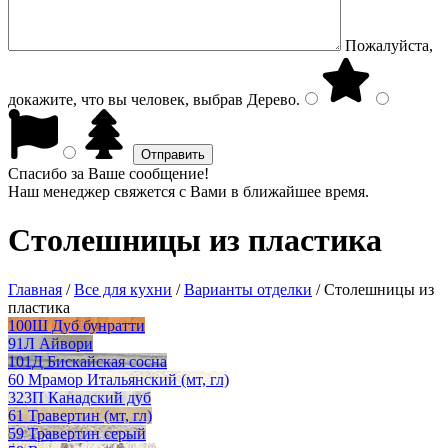
Пожалуйста,
докажите, что вы человек, выбрав
Дерево
.
Спасибо за Ваше сообщение!
Наш менеджер свяжется с Вами в ближайшее время.
Столешницы из пластика
Главная
/
Все для кухни
/
Варианты отделки
/
Столешницы из
пластика
100Ш Дуб бунратти
91Л Айвори
101Д Бискайская сосна
60 Мрамор Итальянский (мт, гл)
323П Канадский дуб
61 Травертин (мт, гл)
59 Травертин серый