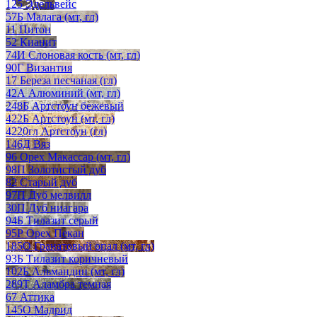
125 Эдельвейс
57Б Малага (мт, гл)
11 Питон
52 Кианит
74И Слоновая кость (мт, гл)
90Г Византия
17 Береза песчаная (гл)
42А Алюминий (мт, гл)
248Б Артстоун бежевый
422Б Артстоун (мт, гл)
4220гл Артстоун (гл)
146Д Вяз
96 Орех Макассар (мт, гл)
98П Золотистый дуб
82 Старый дуб
97П Дуб мелвилл
30П Дуб ниагара
94Б Тилазит серый
95Р Орех Пекан
185О Гранатовый опал (мт, гл)
93Б Тилазит коричневый
102Б Альмандин (мт, гл)
289Т Аламбра темная
67 Аттика
145О Мадрид