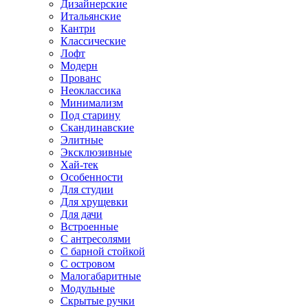
Дизайнерские
Итальянские
Кантри
Классические
Лофт
Модерн
Прованс
Неоклассика
Минимализм
Под старину
Скандинавские
Элитные
Эксклюзивные
Хай-тек
Особенности
Для студии
Для хрущевки
Для дачи
Встроенные
С антресолями
С барной стойкой
С островом
Малогабаритные
Модульные
Скрытые ручки