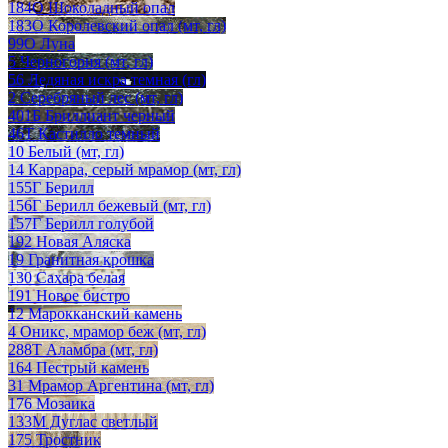
184О Шоколадный опал
183О Королевский опал (мт, гл)
99О Луна
5 Черногория (мт, гл)
56 Ледяная искра темная (гл)
2 Серебряный лес (мт, гл)
401Б Бриллиант черный
46Т Кастилло темный
10 Белый (мт, гл)
14 Каррара, серый мрамор (мт, гл)
155Г Берилл
156Г Берилл бежевый (мт, гл)
157Г Берилл голубой
192 Новая Аляска
19 Гранитная крошка
130 Сахара белая
191 Новое бистро
12 Марокканский камень
4 Оникс, мрамор беж (мт, гл)
288Т Аламбра (мт, гл)
164 Пестрый камень
31 Мрамор Аргентина (мт, гл)
176 Мозаика
133М Дуглас светлый
175 Тростник