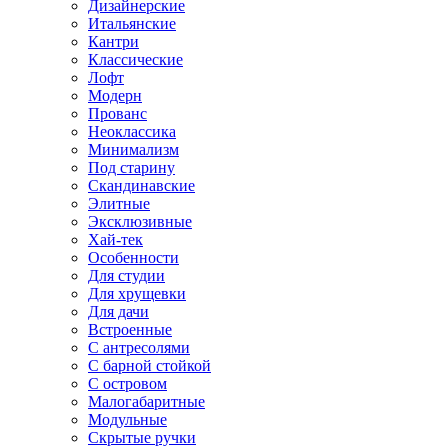
Дизайнерские
Итальянские
Кантри
Классические
Лофт
Модерн
Прованс
Неоклассика
Минимализм
Под старину
Скандинавские
Элитные
Эксклюзивные
Хай-тек
Особенности
Для студии
Для хрущевки
Для дачи
Встроенные
С антресолями
С барной стойкой
С островом
Малогабаритные
Модульные
Скрытые ручки