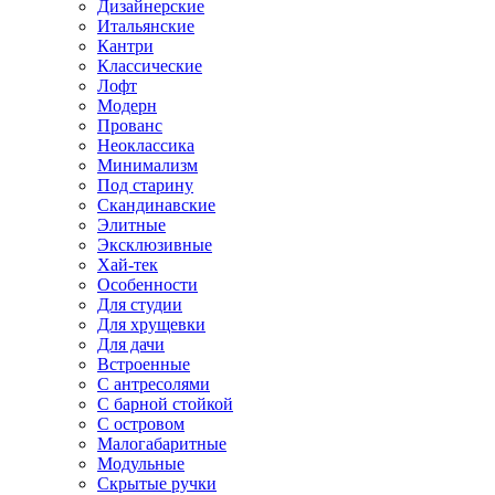
Дизайнерские
Итальянские
Кантри
Классические
Лофт
Модерн
Прованс
Неоклассика
Минимализм
Под старину
Скандинавские
Элитные
Эксклюзивные
Хай-тек
Особенности
Для студии
Для хрущевки
Для дачи
Встроенные
С антресолями
С барной стойкой
С островом
Малогабаритные
Модульные
Скрытые ручки