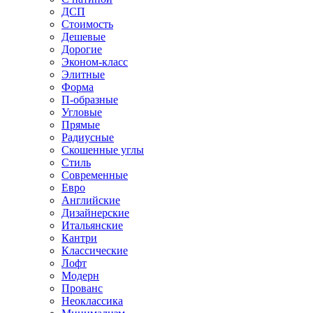
ДСП
Стоимость
Дешевые
Дорогие
Эконом-класс
Элитные
Форма
П-образные
Угловые
Прямые
Радиусные
Скошенные углы
Стиль
Современные
Евро
Английские
Дизайнерские
Итальянские
Кантри
Классические
Лофт
Модерн
Прованс
Неоклассика