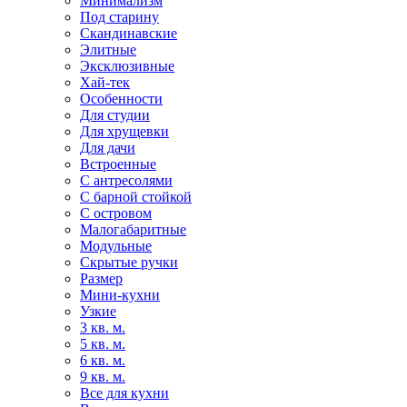
Минимализм
Под старину
Скандинавские
Элитные
Эксклюзивные
Хай-тек
Особенности
Для студии
Для хрущевки
Для дачи
Встроенные
С антресолями
С барной стойкой
С островом
Малогабаритные
Модульные
Скрытые ручки
Размер
Мини-кухни
Узкие
3 кв. м.
5 кв. м.
6 кв. м.
9 кв. м.
Все для кухни