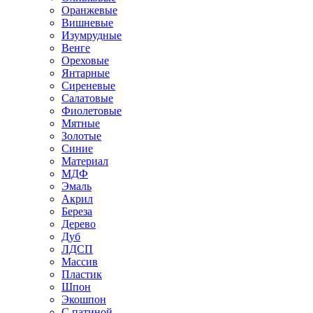
Оранжевые
Вишневые
Изумрудные
Венге
Ореховые
Янтарные
Сиреневые
Салатовые
Фиолетовые
Мятные
Золотые
Синие
Материал
МДФ
Эмаль
Акрил
Береза
Дерево
Дуб
ЛДСП
Массив
Пластик
Шпон
Экошпон
С патиной