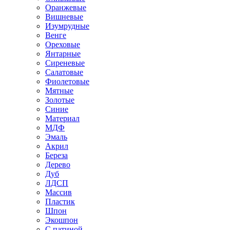
Оранжевые
Вишневые
Изумрудные
Венге
Ореховые
Янтарные
Сиреневые
Салатовые
Фиолетовые
Мятные
Золотые
Синие
Материал
МДФ
Эмаль
Акрил
Береза
Дерево
Дуб
ЛДСП
Массив
Пластик
Шпон
Экошпон
С патиной