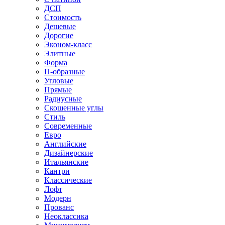
ДСП
Стоимость
Дешевые
Дорогие
Эконом-класс
Элитные
Форма
П-образные
Угловые
Прямые
Радиусные
Скошенные углы
Стиль
Современные
Евро
Английские
Дизайнерские
Итальянские
Кантри
Классические
Лофт
Модерн
Прованс
Неоклассика