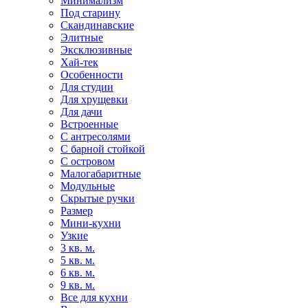
Минимализм
Под старину
Скандинавские
Элитные
Эксклюзивные
Хай-тек
Особенности
Для студии
Для хрущевки
Для дачи
Встроенные
С антресолями
С барной стойкой
С островом
Малогабаритные
Модульные
Скрытые ручки
Размер
Мини-кухни
Узкие
3 кв. м.
5 кв. м.
6 кв. м.
9 кв. м.
Все для кухни