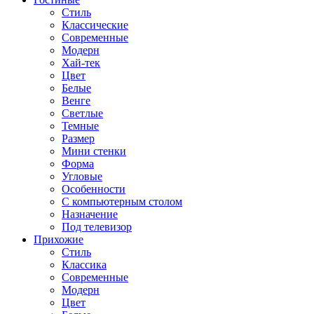
Стиль
Классические
Современные
Модерн
Хай-тек
Цвет
Белые
Венге
Светлые
Темные
Размер
Мини стенки
Форма
Угловые
Особенности
С компьютерным столом
Назначение
Под телевизор
Прихожие
Стиль
Классика
Современные
Модерн
Цвет