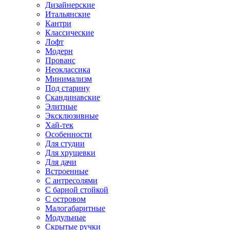
Дизайнерские
Итальянские
Кантри
Классические
Лофт
Модерн
Прованс
Неоклассика
Минимализм
Под старину
Скандинавские
Элитные
Эксклюзивные
Хай-тек
Особенности
Для студии
Для хрущевки
Для дачи
Встроенные
С антресолями
С барной стойкой
С островом
Малогабаритные
Модульные
Скрытые ручки