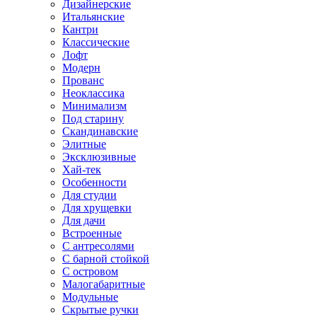
Дизайнерские
Итальянские
Кантри
Классические
Лофт
Модерн
Прованс
Неоклассика
Минимализм
Под старину
Скандинавские
Элитные
Эксклюзивные
Хай-тек
Особенности
Для студии
Для хрущевки
Для дачи
Встроенные
С антресолями
С барной стойкой
С островом
Малогабаритные
Модульные
Скрытые ручки