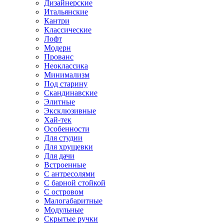
Дизайнерские
Итальянские
Кантри
Классические
Лофт
Модерн
Прованс
Неоклассика
Минимализм
Под старину
Скандинавские
Элитные
Эксклюзивные
Хай-тек
Особенности
Для студии
Для хрущевки
Для дачи
Встроенные
С антресолями
С барной стойкой
С островом
Малогабаритные
Модульные
Скрытые ручки