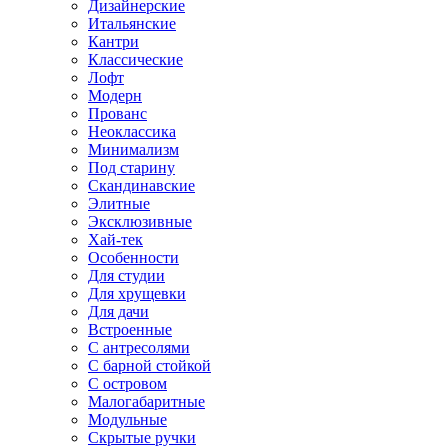
Дизайнерские
Итальянские
Кантри
Классические
Лофт
Модерн
Прованс
Неоклассика
Минимализм
Под старину
Скандинавские
Элитные
Эксклюзивные
Хай-тек
Особенности
Для студии
Для хрущевки
Для дачи
Встроенные
С антресолями
С барной стойкой
С островом
Малогабаритные
Модульные
Скрытые ручки