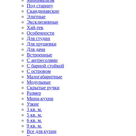
Минимализм
Под старину
Скандинавские
Элитные
Эксклюзивные
Хай-тек
Особенности
Для студии
Для хрущевки
Для дачи
Встроенные
С антресолями
С барной стойкой
С островом
Малогабаритные
Модульные
Скрытые ручки
Размер
Мини-кухни
Узкие
3 кв. м.
5 кв. м.
6 кв. м.
9 кв. м.
Все для кухни