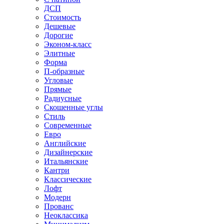
ДСП
Стоимость
Дешевые
Дорогие
Эконом-класс
Элитные
Форма
П-образные
Угловые
Прямые
Радиусные
Скошенные углы
Стиль
Современные
Евро
Английские
Дизайнерские
Итальянские
Кантри
Классические
Лофт
Модерн
Прованс
Неоклассика