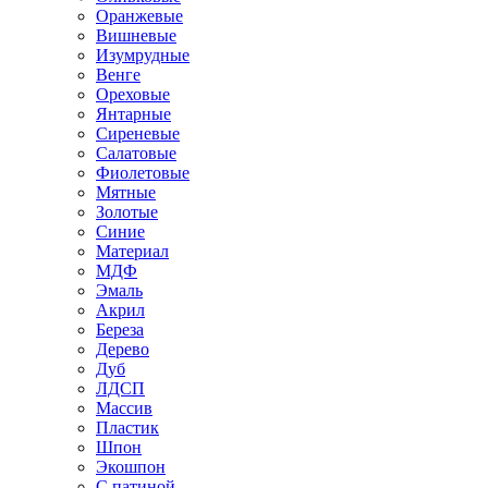
Оранжевые
Вишневые
Изумрудные
Венге
Ореховые
Янтарные
Сиреневые
Салатовые
Фиолетовые
Мятные
Золотые
Синие
Материал
МДФ
Эмаль
Акрил
Береза
Дерево
Дуб
ЛДСП
Массив
Пластик
Шпон
Экошпон
С патиной