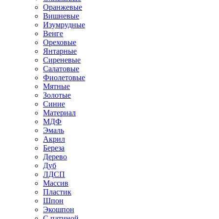
Оранжевые
Вишневые
Изумрудные
Венге
Ореховые
Янтарные
Сиреневые
Салатовые
Фиолетовые
Мятные
Золотые
Синие
Материал
МДФ
Эмаль
Акрил
Береза
Дерево
Дуб
ЛДСП
Массив
Пластик
Шпон
Экошпон
С патиной