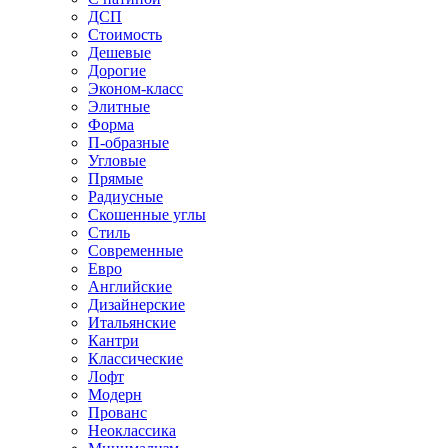
ДСП
Стоимость
Дешевые
Дорогие
Эконом-класс
Элитные
Форма
П-образные
Угловые
Прямые
Радиусные
Скошенные углы
Стиль
Современные
Евро
Английские
Дизайнерские
Итальянские
Кантри
Классические
Лофт
Модерн
Прованс
Неоклассика