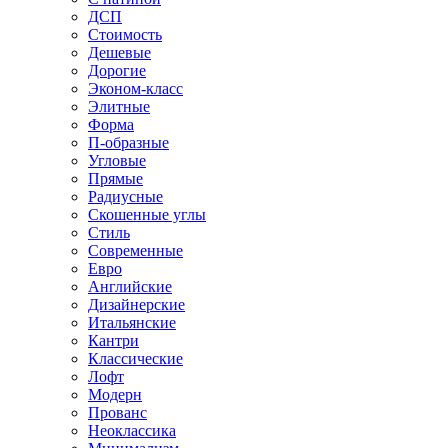
ДСП
Стоимость
Дешевые
Дорогие
Эконом-класс
Элитные
Форма
П-образные
Угловые
Прямые
Радиусные
Скошенные углы
Стиль
Современные
Евро
Английские
Дизайнерские
Итальянские
Кантри
Классические
Лофт
Модерн
Прованс
Неоклассика