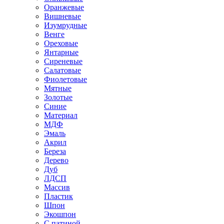
Оранжевые
Вишневые
Изумрудные
Венге
Ореховые
Янтарные
Сиреневые
Салатовые
Фиолетовые
Мятные
Золотые
Синие
Материал
МДФ
Эмаль
Акрил
Береза
Дерево
Дуб
ЛДСП
Массив
Пластик
Шпон
Экошпон
С патиной