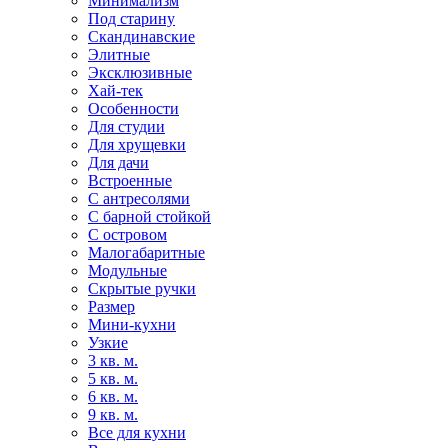
Минимализм
Под старину
Скандинавские
Элитные
Эксклюзивные
Хай-тек
Особенности
Для студии
Для хрущевки
Для дачи
Встроенные
С антресолями
С барной стойкой
С островом
Малогабаритные
Модульные
Скрытые ручки
Размер
Мини-кухни
Узкие
3 кв. м.
5 кв. м.
6 кв. м.
9 кв. м.
Все для кухни