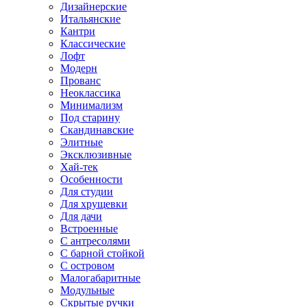
Дизайнерские
Итальянские
Кантри
Классические
Лофт
Модерн
Прованс
Неоклассика
Минимализм
Под старину
Скандинавские
Элитные
Эксклюзивные
Хай-тек
Особенности
Для студии
Для хрущевки
Для дачи
Встроенные
С антресолями
С барной стойкой
С островом
Малогабаритные
Модульные
Скрытые ручки