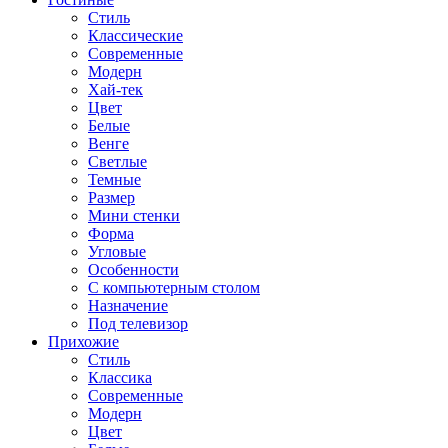
Стиль
Классические
Современные
Модерн
Хай-тек
Цвет
Белые
Венге
Светлые
Темные
Размер
Мини стенки
Форма
Угловые
Особенности
С компьютерным столом
Назначение
Под телевизор
Прихожие
Стиль
Классика
Современные
Модерн
Цвет