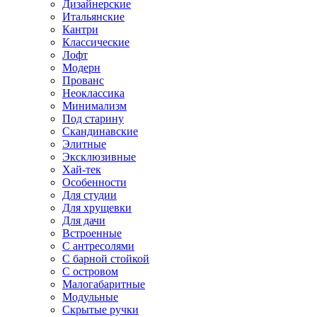
Дизайнерские
Итальянские
Кантри
Классические
Лофт
Модерн
Прованс
Неоклассика
Минимализм
Под старину
Скандинавские
Элитные
Эксклюзивные
Хай-тек
Особенности
Для студии
Для хрущевки
Для дачи
Встроенные
С антресолями
С барной стойкой
С островом
Малогабаритные
Модульные
Скрытые ручки