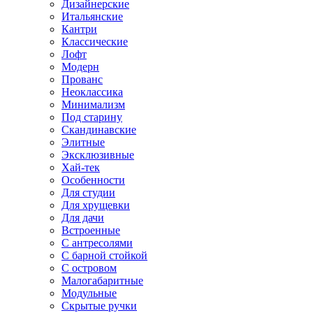
Дизайнерские
Итальянские
Кантри
Классические
Лофт
Модерн
Прованс
Неоклассика
Минимализм
Под старину
Скандинавские
Элитные
Эксклюзивные
Хай-тек
Особенности
Для студии
Для хрущевки
Для дачи
Встроенные
С антресолями
С барной стойкой
С островом
Малогабаритные
Модульные
Скрытые ручки