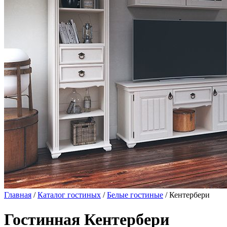
Главная
/
Каталог гостиных
/
Белые гостиные
/ Кентербери
Гостинная Кентербери