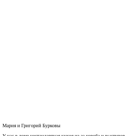
Мария и Григорий Бурковы
У нас в доме нестандартная кухня из-за короба и выступов,