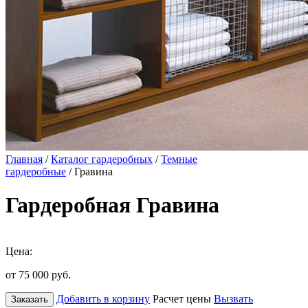
Главная
/
Каталог гардеробных
/
Темные
гардеробные
/ Гравина
Гардеробная Гравина
Цена:
от 75 000
руб.
Добавить в корзину
Расчет цены
Вызвать
Заказать