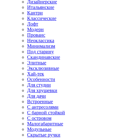
Дизайнерские
Итальянские
Кантри
Классические
Лофт
Модерн
Прованс
Неоклассика
Минимализм
Под старину
Скандинавские
Элитные
Эксклюзивные
Хай-тек
Особенности
Для студии
Для хрущевки
Для дачи
Встроенные
С антресолями
С барной стойкой
С островом
Малогабаритные
Модульные
Скрытые ручки