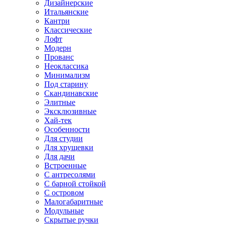
Дизайнерские
Итальянские
Кантри
Классические
Лофт
Модерн
Прованс
Неоклассика
Минимализм
Под старину
Скандинавские
Элитные
Эксклюзивные
Хай-тек
Особенности
Для студии
Для хрущевки
Для дачи
Встроенные
С антресолями
С барной стойкой
С островом
Малогабаритные
Модульные
Скрытые ручки