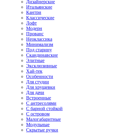
Дизайнерские
Итальянские
Кантри
Классические
Лофт
Модерн
Прованс
Неоклассика
Минимализм
Под старину
Скандинавские
Элитные
Эксклюзивные
Хай-тек
Особенности
Для студии
Для хрущевки
Для дачи
Встроенные
С антресолями
С барной стойкой
С островом
Малогабаритные
Модульные
Скрытые ручки