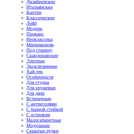
Дизайнерские
Итальянские
Кантри
Классические
Лофт
Модерн
Прованс
Неоклассика
Минимализм
Под старину
Скандинавские
Элитные
Эксклюзивные
Хай-тек
Особенности
Для студии
Для хрущевки
Для дачи
Встроенные
С антресолями
С барной стойкой
С островом
Малогабаритные
Модульные
Скрытые ручки