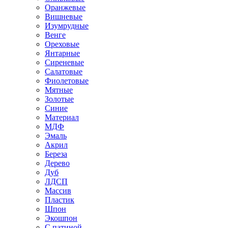
Оранжевые
Вишневые
Изумрудные
Венге
Ореховые
Янтарные
Сиреневые
Салатовые
Фиолетовые
Мятные
Золотые
Синие
Материал
МДФ
Эмаль
Акрил
Береза
Дерево
Дуб
ЛДСП
Массив
Пластик
Шпон
Экошпон
С патиной