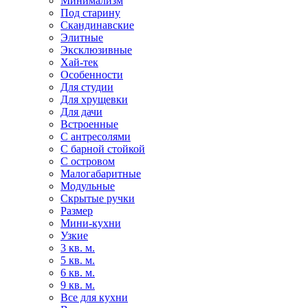
Минимализм
Под старину
Скандинавские
Элитные
Эксклюзивные
Хай-тек
Особенности
Для студии
Для хрущевки
Для дачи
Встроенные
С антресолями
С барной стойкой
С островом
Малогабаритные
Модульные
Скрытые ручки
Размер
Мини-кухни
Узкие
3 кв. м.
5 кв. м.
6 кв. м.
9 кв. м.
Все для кухни