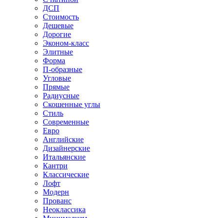
ДСП
Стоимость
Дешевые
Дорогие
Эконом-класс
Элитные
Форма
П-образные
Угловые
Прямые
Радиусные
Скошенные углы
Стиль
Современные
Евро
Английские
Дизайнерские
Итальянские
Кантри
Классические
Лофт
Модерн
Прованс
Неоклассика