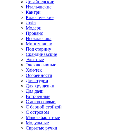
Дизайнерские
Итальянские
Кантри
Классические
Лофт
Модерн
Прованс
Неоклассика
Минимализм
Под старину
Скандинавские
Элитные
Эксклюзивные
Хай-тек
Особенности
Для студии
Для хрущевки
Для дачи
Встроенные
С антресолями
С барной стойкой
С островом
Малогабаритные
Модульные
Скрытые ручки