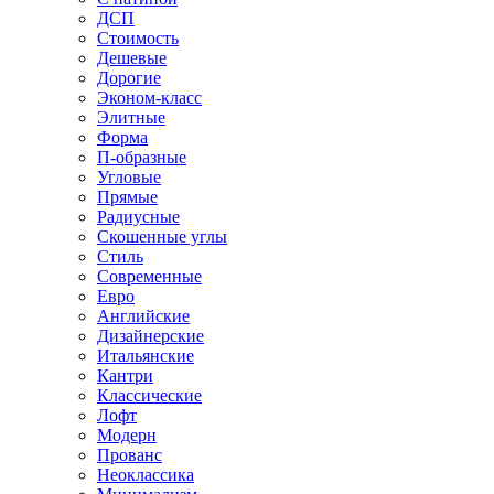
ДСП
Стоимость
Дешевые
Дорогие
Эконом-класс
Элитные
Форма
П-образные
Угловые
Прямые
Радиусные
Скошенные углы
Стиль
Современные
Евро
Английские
Дизайнерские
Итальянские
Кантри
Классические
Лофт
Модерн
Прованс
Неоклассика