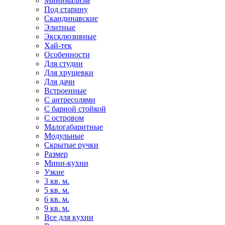
Минимализм
Под старину
Скандинавские
Элитные
Эксклюзивные
Хай-тек
Особенности
Для студии
Для хрущевки
Для дачи
Встроенные
С антресолями
С барной стойкой
С островом
Малогабаритные
Модульные
Скрытые ручки
Размер
Мини-кухни
Узкие
3 кв. м.
5 кв. м.
6 кв. м.
9 кв. м.
Все для кухни