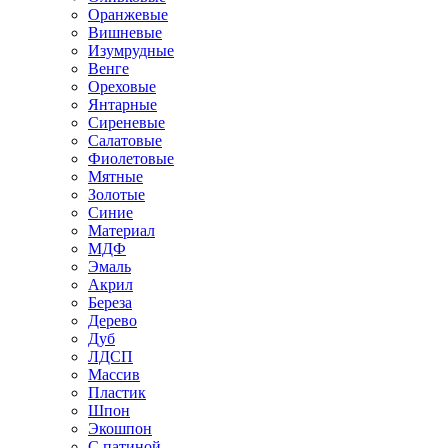
Оранжевые
Вишневые
Изумрудные
Венге
Ореховые
Янтарные
Сиреневые
Салатовые
Фиолетовые
Мятные
Золотые
Синие
Материал
МДФ
Эмаль
Акрил
Береза
Дерево
Дуб
ЛДСП
Массив
Пластик
Шпон
Экошпон
С патиной