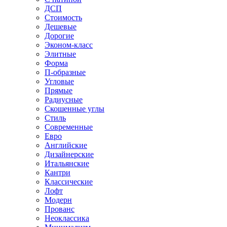
ДСП
Стоимость
Дешевые
Дорогие
Эконом-класс
Элитные
Форма
П-образные
Угловые
Прямые
Радиусные
Скошенные углы
Стиль
Современные
Евро
Английские
Дизайнерские
Итальянские
Кантри
Классические
Лофт
Модерн
Прованс
Неоклассика