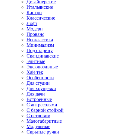
Дизайнерские
Итальянские
Кантри
Классические
Лофт
Модерн
Прованс
Неоклассика
Минимализм
Под старину
Скандинавские
Элитные
Эксклюзивные
Хай-тек
Особенности
Для студии
Для хрущевки
Для дачи
Встроенные
С антресолями
С барной стойкой
С островом
Малогабаритные
Модульные
Скрытые ручки