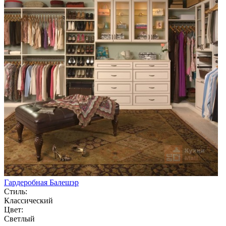
Гардеробная Балешэр
Стиль:
Классический
Цвет:
Светлый