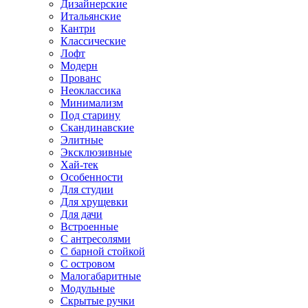
Дизайнерские
Итальянские
Кантри
Классические
Лофт
Модерн
Прованс
Неоклассика
Минимализм
Под старину
Скандинавские
Элитные
Эксклюзивные
Хай-тек
Особенности
Для студии
Для хрущевки
Для дачи
Встроенные
С антресолями
С барной стойкой
С островом
Малогабаритные
Модульные
Скрытые ручки