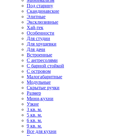
Минимализм
Под старину
Скандинавские
Элитные
Эксклюзивные
Хай-тек
Особенности
Для студии
Для хрущевки
Для дачи
Встроенные
С антресолями
С барной стойкой
С островом
Малогабаритные
Модульные
Скрытые ручки
Размер
Мини-кухни
Узкие
3 кв. м.
5 кв. м.
6 кв. м.
9 кв. м.
Все для кухни