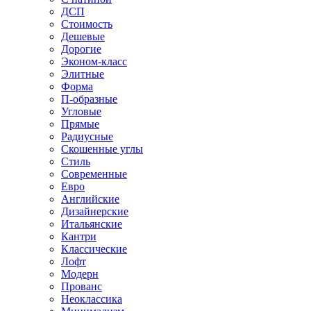
ДСП
Стоимость
Дешевые
Дорогие
Эконом-класс
Элитные
Форма
П-образные
Угловые
Прямые
Радиусные
Скошенные углы
Стиль
Современные
Евро
Английские
Дизайнерские
Итальянские
Кантри
Классические
Лофт
Модерн
Прованс
Неоклассика