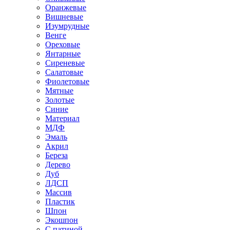
Оранжевые
Вишневые
Изумрудные
Венге
Ореховые
Янтарные
Сиреневые
Салатовые
Фиолетовые
Мятные
Золотые
Синие
Материал
МДФ
Эмаль
Акрил
Береза
Дерево
Дуб
ЛДСП
Массив
Пластик
Шпон
Экошпон
С патиной