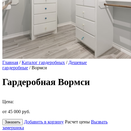
Главная
/
Каталог гардеробных
/
Дешевые
гардеробные
/ Вормси
Гардеробная Вормси
Цена:
от 45 000
руб.
Добавить в корзину
Расчет цены
Вызвать
Заказать
замерщика