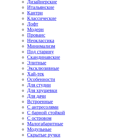
Дизайнерские
Итальянские
Кантри
Классические
Лофт
Модерн
Прованс
Неоклассика
Минимализм
Под старину
Скандинавские
Элитные
Эксклюзивные
Хай-тек
Особенности
Для студии
Для хрущевки
Для дачи
Встроенные
С антресолями
С барной стойкой
С островом
Малогабаритные
Модульные
Скрытые ручки