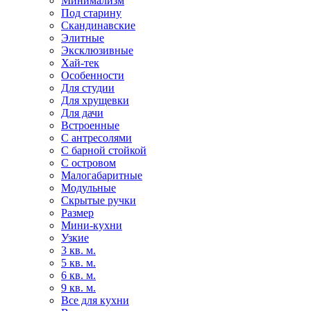
Минимализм
Под старину
Скандинавские
Элитные
Эксклюзивные
Хай-тек
Особенности
Для студии
Для хрущевки
Для дачи
Встроенные
С антресолями
С барной стойкой
С островом
Малогабаритные
Модульные
Скрытые ручки
Размер
Мини-кухни
Узкие
3 кв. м.
5 кв. м.
6 кв. м.
9 кв. м.
Все для кухни