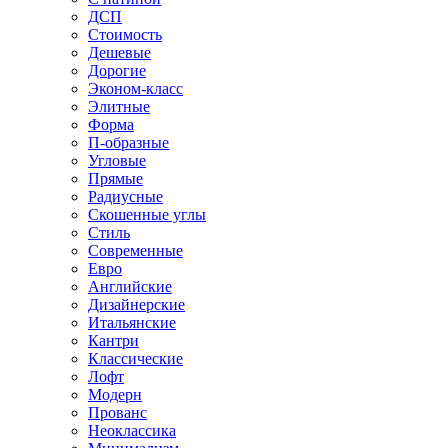
ДСП
Стоимость
Дешевые
Дорогие
Эконом-класс
Элитные
Форма
П-образные
Угловые
Прямые
Радиусные
Скошенные углы
Стиль
Современные
Евро
Английские
Дизайнерские
Итальянские
Кантри
Классические
Лофт
Модерн
Прованс
Неоклассика