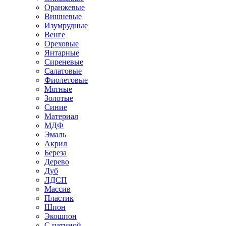
Оранжевые
Вишневые
Изумрудные
Венге
Ореховые
Янтарные
Сиреневые
Салатовые
Фиолетовые
Мятные
Золотые
Синие
Материал
МДФ
Эмаль
Акрил
Береза
Дерево
Дуб
ЛДСП
Массив
Пластик
Шпон
Экошпон
С патиной