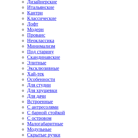
Дизайнерские
Итальянские
Кантри
Классические
Лофт
Модерн
Прованс
Неоклассика
Минимализм
Под старину
Скандинавские
Элитные
Эксклюзивные
Хай-тек
Особенности
Для студии
Для хрущевки
Для дачи
Встроенные
С антресолями
С барной стойкой
С островом
Малогабаритные
Модульные
Скрытые ручки