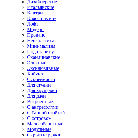
Дизайнерские
Итальянские
Кантри
Классические
Лофт
Модерн
Прованс
Неоклассика
Минимализм
Под старину
Скандинавские
Элитные
Эксклюзивные
Хай-тек
Особенности
Для студии
Для хрущевки
Для дачи
Встроенные
С антресолями
С барной стойкой
С островом
Малогабаритные
Модульные
Скрытые ручки