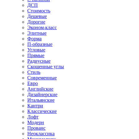
ДСП
Стоимость
Дешевые
Дорогие
Эконом-класс
Элитные
Форма
П-образные
Угловые
Прямые
Радиусные
Скошенные углы
Стиль
Современные
Евро
Английские
Дизайнерские
Итальянские
Кантри
Классические
Лофт
Модерн
Прованс
Неоклассика