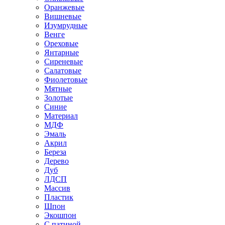
Оранжевые
Вишневые
Изумрудные
Венге
Ореховые
Янтарные
Сиреневые
Салатовые
Фиолетовые
Мятные
Золотые
Синие
Материал
МДФ
Эмаль
Акрил
Береза
Дерево
Дуб
ЛДСП
Массив
Пластик
Шпон
Экошпон
С патиной