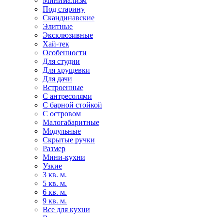
Минимализм
Под старину
Скандинавские
Элитные
Эксклюзивные
Хай-тек
Особенности
Для студии
Для хрущевки
Для дачи
Встроенные
С антресолями
С барной стойкой
С островом
Малогабаритные
Модульные
Скрытые ручки
Размер
Мини-кухни
Узкие
3 кв. м.
5 кв. м.
6 кв. м.
9 кв. м.
Все для кухни