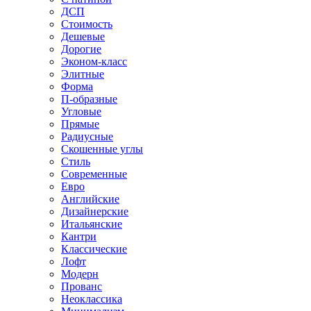
ДСП
Стоимость
Дешевые
Дорогие
Эконом-класс
Элитные
Форма
П-образные
Угловые
Прямые
Радиусные
Скошенные углы
Стиль
Современные
Евро
Английские
Дизайнерские
Итальянские
Кантри
Классические
Лофт
Модерн
Прованс
Неоклассика