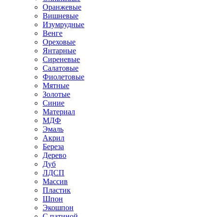
Оранжевые
Вишневые
Изумрудные
Венге
Ореховые
Янтарные
Сиреневые
Салатовые
Фиолетовые
Мятные
Золотые
Синие
Материал
МДФ
Эмаль
Акрил
Береза
Дерево
Дуб
ЛДСП
Массив
Пластик
Шпон
Экошпон
С патиной