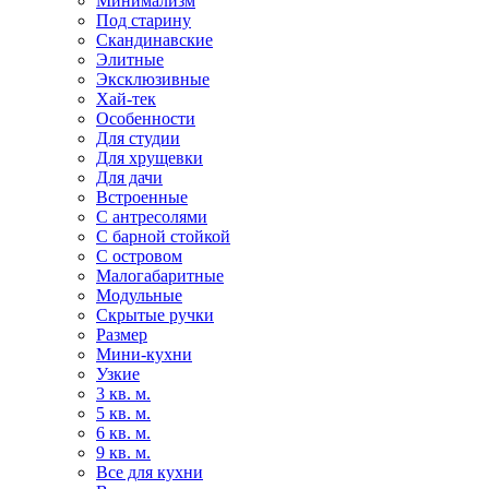
Минимализм
Под старину
Скандинавские
Элитные
Эксклюзивные
Хай-тек
Особенности
Для студии
Для хрущевки
Для дачи
Встроенные
С антресолями
С барной стойкой
С островом
Малогабаритные
Модульные
Скрытые ручки
Размер
Мини-кухни
Узкие
3 кв. м.
5 кв. м.
6 кв. м.
9 кв. м.
Все для кухни