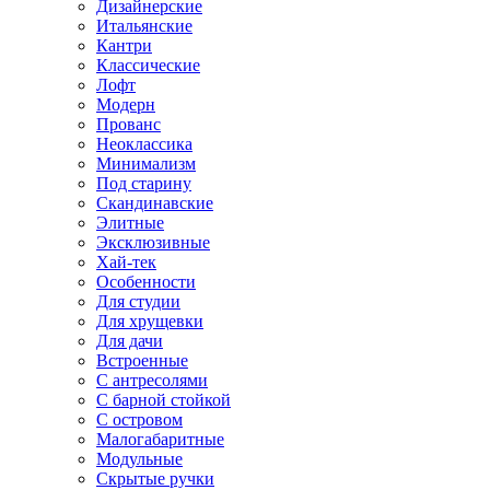
Дизайнерские
Итальянские
Кантри
Классические
Лофт
Модерн
Прованс
Неоклассика
Минимализм
Под старину
Скандинавские
Элитные
Эксклюзивные
Хай-тек
Особенности
Для студии
Для хрущевки
Для дачи
Встроенные
С антресолями
С барной стойкой
С островом
Малогабаритные
Модульные
Скрытые ручки