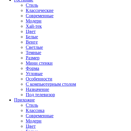
Стиль
Классические
Современные
Модерн
Хай-тек
Цвет
Белые
Венге
Светлые
Темные
Размер
Мини стенки
Форма
Угловые
Особенности
С компьютерным столом
Назначение
Под телевизор
Прихожие
Стиль
Классика
Современные
Модерн
Цвет