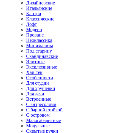
Дизайнерские
Итальянские
Кантри
Классические
Лофт
Модерн
Прованс
Неоклассика
Минимализм
Под старину
Скандинавские
Элитные
Эксклюзивные
Хай-тек
Особенности
Для студии
Для хрущевки
Для дачи
Встроенные
С антресолями
С барной стойкой
С островом
Малогабаритные
Модульные
Скрытые ручки