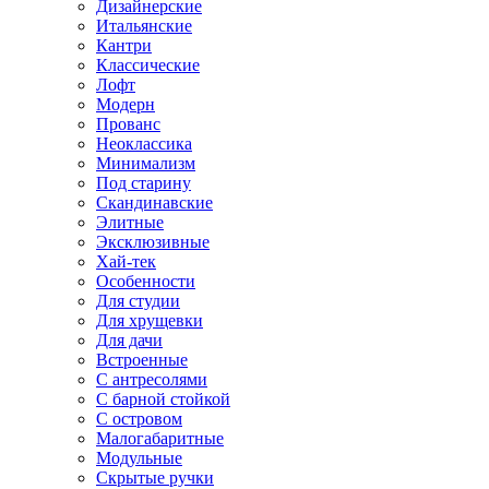
Дизайнерские
Итальянские
Кантри
Классические
Лофт
Модерн
Прованс
Неоклассика
Минимализм
Под старину
Скандинавские
Элитные
Эксклюзивные
Хай-тек
Особенности
Для студии
Для хрущевки
Для дачи
Встроенные
С антресолями
С барной стойкой
С островом
Малогабаритные
Модульные
Скрытые ручки